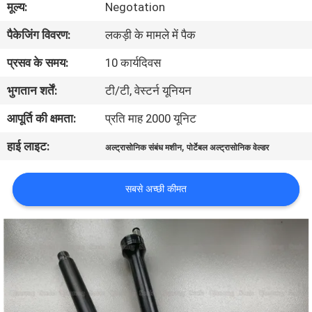
मूल्य:
Negotation
पैकेजिंग विवरण:
लकड़ी के मामले में पैक
गुणवत्ता
नियंत्रण
प्रसव के समय:
10 कार्यदिवस
भुगतान शर्तें:
टी/टी, वेस्टर्न यूनियन
हमसे
आपूर्ति की क्षमता:
प्रति माह 2000 यूनिट
संपर्क
हाई लाइट:
,
अल्ट्रासोनिक संबंध मशीन
पोर्टेबल अल्ट्रासोनिक वेल्डर
करें
सबसे अच्छी कीमत
समाचार
मामले
उद्धरण