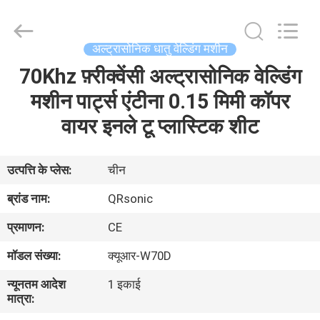
Hangzhou
Qianrong
Automation
Equipment
Co.,Ltd.
अल्ट्रासोनिक धातु वेल्डिंग मशीन
All
Rights
Reserved.
70Khz फ़्रीक्वेंसी अल्ट्रासोनिक वेल्डिंग
घर
मशीन पार्ट्स एंटीना 0.15 मिमी कॉपर
उत्पादों
वायर इनले टू प्लास्टिक शीट
हमारे
उत्पत्ति के प्लेस:
चीन
बारे
ब्रांड नाम:
QRsonic
में
प्रमाणन:
CE
मॉडल संख्या:
क्यूआर-W70D
कारखाने
न्यूनतम आदेश
1 इकाई
का
मात्रा:
दौरा