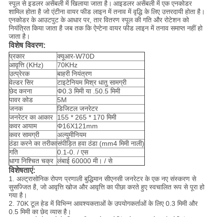
स्पूल से इडलर असेंबली में खिलाया जाता है।
आइडलर असेंबली में एक एनकोडर
शामिल होता है जो एंटीना वायर फीड लाइन में तनाव में वृद्धि के लिए उत्तरदायी होता है।
एनकोडर के आउटपुट के आधार पर, तार वितरण स्पूल की गति और रोटेशन को
नियंत्रित किया जाता है जब तक कि ऐन्टेना वायर फीड लाइन में तनाव समाप्त नहीं हो
जाता है।
विशेष विवरण:
प्रकार
क्यूआर-W70D
आवृत्ति (KHz)
70KHz
उत्प्रेरक
बाहरी नियंत्रण
वेल्डर सिर
टाइटेनियम मिश्र धातु सामग्री
छेद करना
Φ0.3 मिमी या .50.5 मिमी
पावर कोड
5M
जनक
डिजिटल जनरेटर
जनरेटर का आकार
155 * 265 * 170 मिमी
कवर आयाम
Φ16X121mm
कवर सामग्री
अल्युमीनियम
ठंडा करने का तरीका
संपीड़ित हवा ठंडा (mm4 मिमी नाली)
गति
0.1-0. / एस
धागा निश्चित चक्र
लंबाई 60000 मी। / से
विशेषताएं:
1. अल्ट्रासोनिक रोपण प्रणाली बुद्धिमान सीएनसी जनरेटर के एक नए संस्करण से
सुसज्जित है, जो आवृत्ति खोज और आवृत्ति का पीछा करते हुए स्वचालित रूप से पूरा हो
गया है।
2. 70K टूल हेड में विभिन्न आवश्यकताओं के उपयोगकर्ताओं के लिए 0.3 मिमी और
0.5 मिमी का छेद व्यास है।