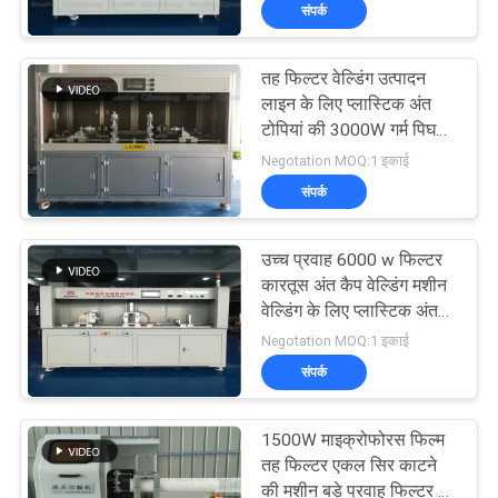
संपर्क
गुणवत्ता
तह फिल्टर वेल्डिंग उत्पादन
नियंत्रण
18
लाइन के लिए प्लास्टिक अंत
टोपियां की 3000W गर्म पिघल
अल्ट्रासोनिक इंडियम
सील वेल्डिंग
Negotation MOQ:1 इकाई
हमसे
कोटिंग
संपर्क
संपर्क
करें
उच्च प्रवाह 6000 w फिल्टर
कारतूस अंत कैप वेल्डिंग मशीन
वेल्डिंग के लिए प्लास्टिक अंत
समाचार
47
टोपियां
Negotation MOQ:1 इकाई
अल्ट्रासोनिक
संपर्क
मामले
सोनोकेमिस्ट्री उपकरण
1500W माइक्रोफोरस फिल्म
उद्धरण
तह फिल्टर एकल सिर काटने
की मशीन बड़े प्रवाह फिल्टर के