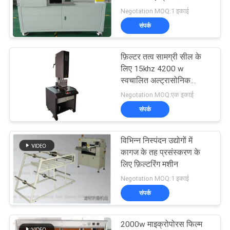
मांगें
लिए
Negotation MOQ:1 इकाई
संपर्क
साइटमैप
33
अल्ट्रासोनिक पिघलने का
फ़िल्टर तत्व सामग्री सील के
गोपनीयता
लिए 15khz 4200 w
उपचार
स्वचालित अल्ट्रासोनिक
नीति
वेल्डिंग मशीन
Negotation MOQ:एक इकाई
संपर्क
विभिन्न निस्पंदन उद्योगों में
10
कागज के तह प्रसंस्करण के
अल्ट्रासोनिक असिस्टेड
लिए फ़िल्टरिंग मशीन
Negotation MOQ:1 इकाई
मशीनिंग
संपर्क
2000w माइक्रोपोरस फिल्म