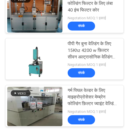
फोल्डिंग फिल्टर के लिए लंबा
40 इंच फिल्टर कोर
15
Negotation MOQ:1 इकाई
अल्ट्रासोनिक फ़िल्टर
संपर्क
प्रसंस्करण उपकरण
पीपी गैर बुना वेल्डिंग के लिए
Equipment
15Khz 4200 w फ़िल्टर
सीवन अल्ट्रासोनिक वेल्डिंग
Equipment
मशीन लगा
Negotation MOQ:1 इकाई
Equipment
संपर्क
80
अल्ट्रासोनिक प्लास्टिक
गर्म पिघल वेल्डर के लिए
माइक्रोप्रोसेसर मेम्ब्रेन
वेल्डिंग मशीन
फोल्डिंग फ़िल्टर ज्वाइंट वेल्डिंग
मशीन
Negotation MOQ:1 इकाई
संपर्क