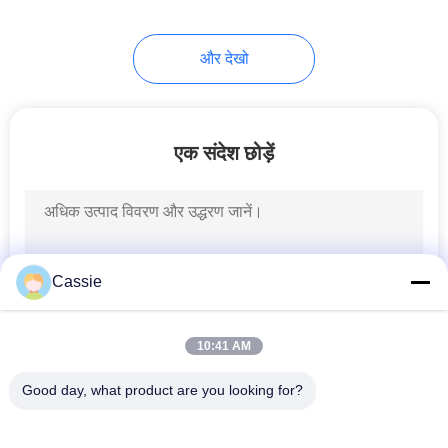
80
और देखो
अल्ट्रासोनिक सिलाई
मशीन
एक संदेश छोड़ें
95
अल्ट्रासोनिक काटने की
Cassie
मशीन
10:41 AM
Good day, what product are you looking for?
लोकप्रिय श्रेणियां
सभी