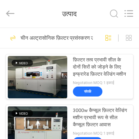
Hangzhou
Qianrong
Automation
उत्पाद
Equipment
Co.,Ltd.
All
Rights
Reserved.
घर
53
चीन अल्ट्रासोनिक फ़िल्टर प्रसंस्करण उपकरण Equipment
अल्ट्रासोनिक धातु वेल्डिंग
उत्पादों
फ़िल्टर तत्व प्रभावी सील के
दोनों सिरों को जोड़ने के लिए
हमारे
इन्फ्रारेड फ़िल्टर वेल्डिंग मशीन
बारे
Negotation MOQ:1 इकाई
संपर्क
में
156
अल्ट्रासोनिक स्प्रे कोटिंग
3000w कैप्सूल फ़िल्टर वेल्डिंग
कारखाने
मशीन प्रभावी रूप से सील
मशीन
का
कैप्सूल फ़िल्टर आवास
Negotation MOQ:1 इकाई
दौरा