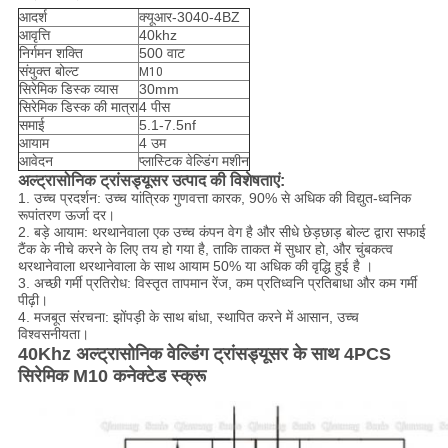
आदर्श
क्यूआर-3040-4BZ
आवृत्ति
40khz
निर्गमन शक्ति
500 वाट
संयुक्त बोल्ट
M10
सिरेमिक डिस्क व्यास
30mm
सिरेमिक डिस्क की मात्रा
4 पीस
समाई
5.1-7.5nf
आयाम
4 उम
आवेदन
प्लास्टिक वेल्डिंग मशीन
अल्ट्रासोनिक ट्रांसड्यूसर उत्पाद की विशेषताएं:
1. उच्च प्रदर्शन: उच्च यांत्रिक गुणवत्ता कारक, 90% से अधिक की विद्युत-ध्वनिक
रूपांतरण ऊर्जा दर।
2. बड़े आयाम: थरथानेवाला एक उच्च कंपन वेग है और सीधे छेड़छाड़ बोल्ट द्वारा सफाई
टैंक के नीचे करने के लिए तय हो गया है, ताकि ताकत में सुधार हो, और चुंबकत्व
थरथानेवाला थरथानेवाला के साथ आयाम 50% या अधिक की वृद्धि हुई है ।
3. अच्छी गर्मी प्रतिरोध: विस्तृत तापमान रेंज, कम प्रतिध्वनि प्रतिबाधा और कम गर्मी
पीढ़ी।
4. मजबूत संरचना: झोंपड़ी के साथ बांधा, स्थापित करने में आसान, उच्च
विश्वसनीयता।
40Khz अल्ट्रासोनिक वेल्डिंग ट्रांसड्यूसर के साथ 4PCS
सिरेमिक M10 कनेक्टेड स्क्रू