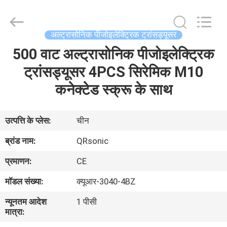
Hangzhou
Qianrong
Automation
Equipment
Co.,Ltd.
अल्ट्रासोनिक पीजोइलेक्ट्रिक ट्रांसड्यूसर
All
Rights
Reserved.
500 वाट अल्ट्रासोनिक पीजोइलेक्ट्रिक
घर
ट्रांसड्यूसर 4PCS सिरेमिक M10
उत्पादों
कनेक्टेड स्क्रू के साथ
हमारे
उत्पत्ति के प्लेस:
चीन
बारे
ब्रांड नाम:
QRsonic
में
प्रमाणन:
CE
मॉडल संख्या:
क्यूआर-3040-4BZ
कारखाने
न्यूनतम आदेश
1 पीसी
का
मात्रा:
दौरा