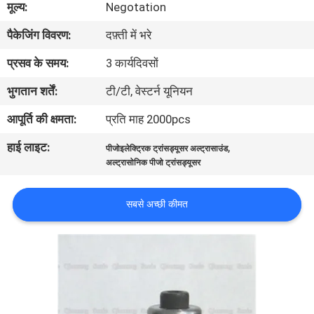
मूल्य:
Negotation
पैकेजिंग विवरण:
दफ़्ती में भरे
गुणवत्ता
नियंत्रण
प्रसव के समय:
3 कार्यदिवसों
भुगतान शर्तें:
टी/टी, वेस्टर्न यूनियन
हमसे
आपूर्ति की क्षमता:
प्रति माह 2000pcs
संपर्क
हाई लाइट:
,
पीजोइलेक्ट्रिक ट्रांसड्यूसर अल्ट्रासाउंड
करें
अल्ट्रासोनिक पीजो ट्रांसड्यूसर
समाचार
सबसे अच्छी कीमत
मामले
उद्धरण