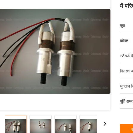
में पर
मूक:
कीमत:
स्टैंडर्ड 
वितरण अ
भुगतान व
पूर्ति क्षम
स