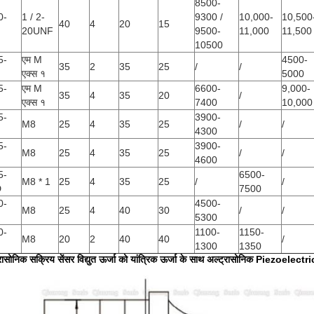
8500-
0-
1 / 2-
9300 /
10,000-
10,500
40
4
20
15
20UNF
9500-
11,000
11,500
10500
5-
एम M
4500-
35
2
35
25
/
/
एक्स १
5000
5-
एम M
6600-
9,000-
35
4
35
20
/
एक्स १
7400
10,000
5-
3900-
M8
25
4
35
25
/
/
4300
5-
3900-
M8
25
4
35
25
/
/
4600
5-
6500-
M8 * 1
25
4
35
25
/
/
D
7500
0-
4500-
M8
25
4
40
30
/
/
5300
0-
1100-
1150-
M8
20
2
40
40
/
1300
1350
रासोनिक सक्रिय सेंसर विद्युत ऊर्जा को यांत्रिक ऊर्जा के साथ अल्ट्रासोनिक Piezoelectric प