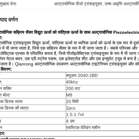
रमुखता देना:
अल्ट्रासोनिक पीजो ट्रांसड्यूसर
, 
उच्च आवृत्ति अल्ट्रासो
्पाद वर्णन
रासोनिक सक्रिय सेंसर विद्युत ऊर्जा को यांत्रिक ऊर्जा के साथ अल्ट्रासोनिक Piezoelectric प
ण:
रासोनिक ट्रांसड्यूसर विद्युत ऊर्जा, यांत्रिक ऊर्जा या ध्वनिक ऊर्जा को ऊर्जा के एक रूप से दूसर
प में भी जाना जाता है, जिसे एक सक्रिय सेंसर के रूप में भी जाना जाता है।
सबसे परिपक्व और व
लेक्ट्रिक प्रभाव से परिवर्तित करता है, जिसे पीजोइलेक्ट्रिक ट्रांसड्यूसर के रूप में भी जाना 
यर मेटल कवर, एक प्री-स्ट्रेस स्क्रू, एक इलेक्ट्रोड शीट और एक इन्सुलेट ट्यूब से बना है।
जाता है।
Qianrong अल्ट्रासोनिक उपकरण अल्ट्रासोनिक टाइटेनियम ट्रांसड्यूसर और कोर
 विवरण:
श
क्यूआर-2040-2BD
ि
40khz
मन शक्ति
200 वाट
्त बोल्ट
M8
िक डिस्क व्यास
20 मिमी
िक डिस्क की मात्रा
2pcs
1.5-1.7nf
म
4 उम
दन
प्लास्टिक वेल्डिंग मशीन
ीटर: