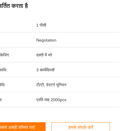
िवर्तित करता है
1 पीसी
Negotation
पैकेजिंग:
दफ़्ती में भरे
वधि:
3 कार्यदिवसों
िधि:
टी/टी, वेस्टर्न यूनियन
ता:
प्रति माह 2000pcs
बसे अच्छी कीमत पाएं
हमसे संपर्क करें