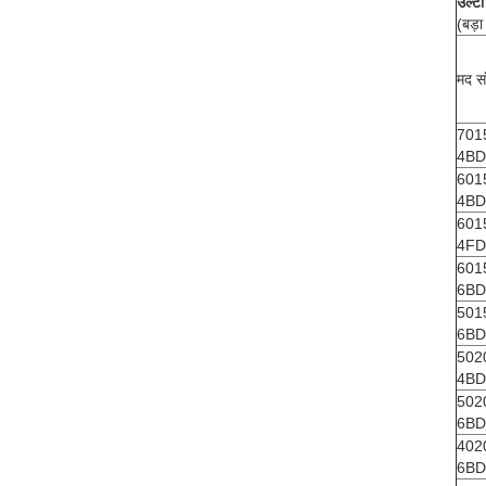
उल्टा
(बड़ा
मद स
701
4BD
601
4BD
601
4FD
601
6BD
501
6BD
502
4BD
502
6BD
402
6BD