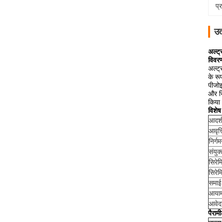
प्
उत
अल्ट्
विवर
अल्ट्
के रू
पीजोइ
और रि
किया 
विशेष
आदर्
आवृत्त
निर्ग
संयुक
सिरेम
सिरेम
समाई
आया
आवे
पैराम