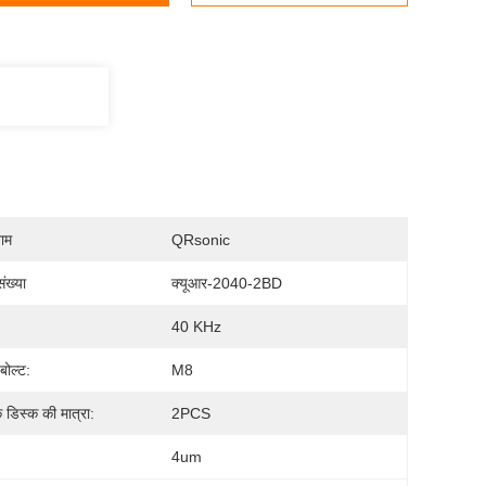
नाम
QRsonic
ंख्या
क्यूआर-2040-2BD
40 KHz
 बोल्ट:
M8
 डिस्क की मात्रा:
2PCS
4um