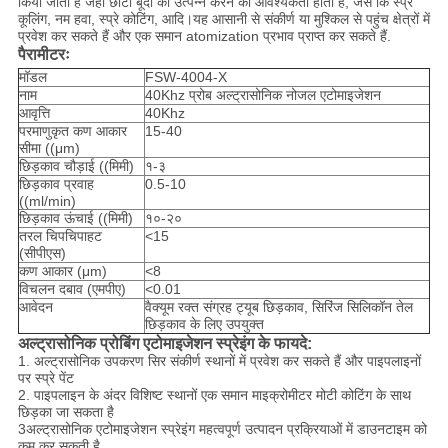
किया जाता है जहां छोटी बूंदों को उत्पन्न करने की आवश्यकता होती है, जैसे कि स्प्रे
कूलिंग, नम हवा, स्प्रे कोटिंग, आदि।यह आसानी से संकीर्ण या मुश्किल से पहुंच क्षेत्रों में
प्रवेश कर सकते हैं और एक समान atomization प्रभाव प्राप्त कर सकते हैं.
पैरामीटरः
मॉडल
FSW-4004-X
नाम
40Khz प्रोब अल्ट्रासोनिक नोजल एटोमाइजेशन
आवृत्ति
40Khz
परमाणुकृत कण आकार
15-40
सीमा ((μm)
छिड़काव चौड़ाई ((मिमी)
१-३
छिड़काव प्रवाह
0.5-10
((ml/min)
छिड़काव ऊंचाई ((मिमी)
१०-२०
तरल चिपचिपाहट
<15
(सीपीएस)
कण आकार (μm)
<8
विचलन दबाव (एमपीए)
<0.01
आवेदन
वैक्यूम रक्त संग्रह ट्यूब छिड़काव, सिरिंज सिलिकॉन तेल
छिड़काव के लिए उपयुक्त
अल्ट्रासोनिक प्रोबिंग एटोमाइजेशन स्प्रेइंग के फायदे:
1. अल्ट्रासोनिक उपकरण सिर संकीर्ण स्थानों में प्रवेश कर सकते हैं और पाइपलाइनों
पर स्प्रे पेंट
2. पाइपलाइन के अंदर विशिष्ट स्थानों एक समान माइक्रोमीटर मोटी कोटिंग के साथ
छिड़का जा सकता है
3अल्ट्रासोनिक एटोमाइजेशन स्प्रेइंग महत्वपूर्ण उत्पादन प्रक्रियाओं में डाउनटाइम को
कम कर सकती है