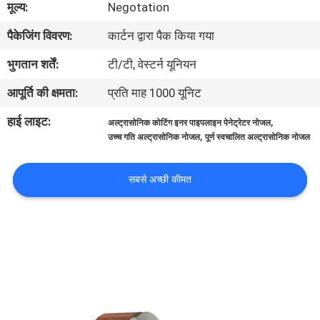
मूल्य:
Negotation
पैकेजिंग विवरण:
कार्टन द्वारा पैक किया गया
गुणवत्ता
नियंत्रण
भुगतान शर्तें:
टी/टी, वेस्टर्न यूनियन
आपूर्ति की क्षमता:
प्रति माह 1000 यूनिट
हमसे
हाई लाइट:
,
अल्ट्रासोनिक कोटिंग इनर पाइपलाइन पेनेट्रेटर नोजल
संपर्क
,
उच्च गति अल्ट्रासोनिक नोजल
पूर्ण स्वचालित अल्ट्रासोनिक नोजल
करें
सबसे अच्छी कीमत
समाचार
मामले
उद्धरण