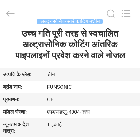
Hangzhou
Qianrong
Automation
Equipment
Co.,Ltd.
अल्ट्रासोनिक स्प्रे कोटिंग मशीन
All
Rights
Reserved.
उच्च गति पूरी तरह से स्वचालित
घर
अल्ट्रासोनिक कोटिंग आंतरिक
उत्पादों
पाइपलाइनों प्रवेश करने वाले नोजल
हमारे
उत्पत्ति के प्लेस:
चीन
बारे
ब्रांड नाम:
FUNSONIC
में
प्रमाणन:
CE
मॉडल संख्या:
एफएसडब्लू-4004-एक्स
कारखाने
न्यूनतम आदेश
1 इकाई
का
मात्रा:
दौरा