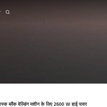
ास्क ब्लैंक वेल्डिंग मशीन के लिए 2600 W हाई पावर