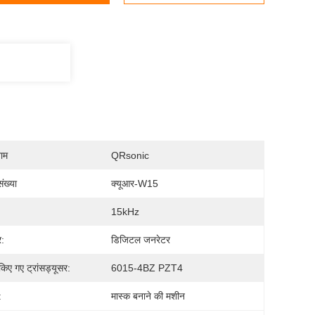
नाम
QRsonic
ंख्या
क्यूआर-W15
15kHz
र:
डिजिटल जनरेटर
किए गए ट्रांसड्यूसर:
6015-4BZ PZT4
:
मास्क बनाने की मशीन