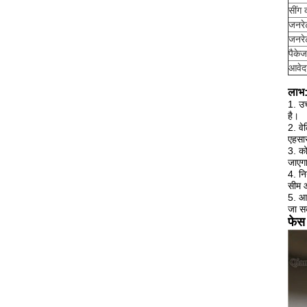
सींग 
जनरे
जनरे
पैकेज
आवे
लाभ
1. उच
है।
2. वे
एहसा
3. को
जाएगा
4. नि
सीम 
5. आव
जा सक
फेस