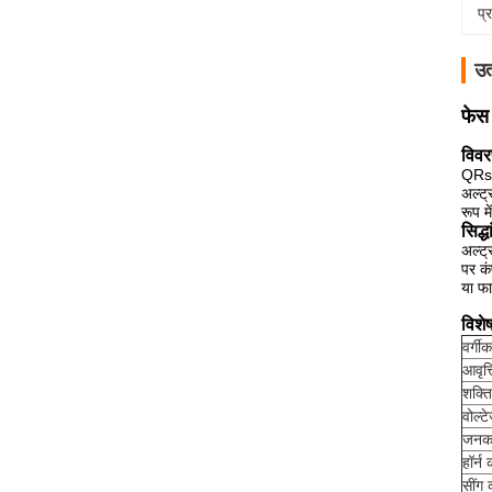
प्
उत
फेस
विवर
QRson
अल्ट्
रूप म
सिद्ध
अल्ट्
पर कं
या फा
विशे
वर्गी
आवृत्त
शक्ति
वोल्ट
जन
हॉर्न
सींग