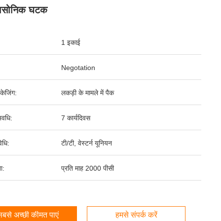
रासोनिक घटक
1 इकाई
Negotation
पैकेजिंग:
लकड़ी के मामले में पैक
वधि:
7 कार्यदिवस
िधि:
टी/टी, वेस्टर्न यूनियन
ता:
प्रति माह 2000 पीसी
बसे अच्छी कीमत पाएं
हमसे संपर्क करें