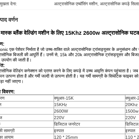
रमुखता देना:
अल्ट्रासोनिक एम्बॉसिंग मशीन
, 
अल्ट्रासोनिक कपड़े सिल
्पाद वर्णन
 मास्क ब्लैंक वेल्डिंग मशीन के लिए 15Khz 2600w अल्ट्रासोनिक घट
ण:
ic एक पेशेवर निर्माता है जो उच्च-शक्ति वाले अल्ट्रासोनिक ट्रांसड्यूसर के अनुसंधान और उत
रासोनिक बिजली की आपूर्ति हैं।
उनमें से, 15k और 20k अल्ट्रासोनिक ट्रांसड्यूसर और बिजली 
ें उपयोग की जाती है।
ांत:
रासोनिक वेल्डिंग कनेक्शन को प्राप्त करने के लिए कपड़े में उच्च आवृत्ति कंपन पहुंचाता है।
जब स
पन उत्पन्न होता है और गर्मी जल्दी से उत्पन्न होती है।
यह गर्मी सामग्री के सिंथेटिक फाइबर 
ड़ा नहीं जाएगा।
ष विवरण:
करण
क्यूआर-15K
क्यूआर
ि
15KHz
20Khz
2600W
1500w
ेज
220V
220V
क
डिजिटल जनरेटर
डिजिटल
 की सामग्री
इस्पात
इस्पात
 का आयाम
120 * 25mm
110 * 2