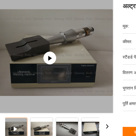
अल्ट्
मूक:
कीमत:
स्टैंडर्ड 
वितरण अ
भुगतान व
पूर्ति क्षम
स