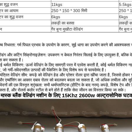
का शुद्ध वजन
11kgs
5.5kgs
टर का आयाम
250 * 150 * 300 मिमी
250 * 1
टर का शुद्ध वजन
6kgs
6kgs
लकड़ी का बक्सा
लकड़ी क
दन
गैर बुना मुखौटा वेल्डिंग
गैर बुना 
:
्च स्थिरता: गर्म पिघल प्रभाव के उपयोग के कारण, सुई धागा का उपयोग करने की आवश्यकता नह
ल्डिंग और कटिंग सिंक्रोनाइज़ेशन: उपकरण न केवल निरंतर सिलाई के लिए उपयुक्त है, बल्कि वे
स कर सकता है।
ई थर्मल विकिरण: ऊर्जा वेल्डिंग के लिए सामग्री परत में प्रवेश करती है, कोई थर्मल विकिरण नहीं
, जो गर्मी-संवेदनशील उत्पादों की पैकेजिंग के लिए विशेष रूप से फायदेमंद है।
यंत्रित वेल्डिंग सीम: कपड़े को वेल्डिंग हेड और प्रेशर रोलर द्वारा खींचा जाता है, जिससे होक
और एम्बॉसिंग का आकार दबाव रोलर को बदलकर बदला जा सकता है, जो अधिक लचीला और सु
ेदनों की एक विस्तृत श्रृंखला: सभी थर्माप्लास्टिक (हीटिंग के बाद नरम) कपड़े, विशेष टे
ता है, और रोलर्स कठोर स्टील से बने होते हैं ताकि सेवा जीवन का विस्तार किया जा सके।
 मास्क ब्लैंक वेल्डिंग मशीन के लिए 15Khz 2600w अल्ट्रासोनिक घट