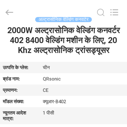
Hangzhou
Qianrong
Automation
Equipment
Co.,Ltd.
अल्ट्रासोनिक वेल्डिंग कनवर्टर
All
Rights
Reserved.
2000W अल्ट्रासोनिक वेल्डिंग कनवर्टर
घर
402 8400 वेल्डिंग मशीन के लिए, 20
उत्पादों
Khz अल्ट्रासोनिक ट्रांसड्यूसर
हमारे
उत्पत्ति के प्लेस:
चीन
बारे
ब्रांड नाम:
QRsonic
में
प्रमाणन:
CE
मॉडल संख्या:
क्यूआर-B402
कारखाने
न्यूनतम आदेश
1 पीसी
का
मात्रा:
दौरा