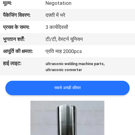
मूल्य:
Negotation
पैकेजिंग विवरण:
दफ़्ती में भरे
गुणवत्ता
नियंत्रण
प्रसव के समय:
3 कार्यदिवसों
भुगतान शर्तें:
टी/टी, वेस्टर्न यूनियन
हमसे
आपूर्ति की क्षमता:
प्रति माह 2000pcs
संपर्क
हाई लाइट:
,
ultrasonic welding machine parts
करें
ultrasonic converter
समाचार
सबसे अच्छी कीमत
मामले
उद्धरण