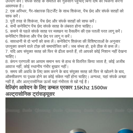
उपयोग करें।
संपर्क सतह के समतल को नुकसान पहुंचाए बिना दोष को चिकना करना
आवश्यक है।
2. एक अस्थिर, गैर-संक्षारक डिटर्जेंट के साथ शिकंजा, पेंच छेद और संपर्क सतहों को
साफ करें।
3. पूरी तरह से शिकंजा, पेंच छेद और संपर्क सतहों को साफ करें।
4. सभी कनेक्टिंग पेंच छेद संपर्क सतह के लंबवत होना चाहिए।
5. कसने से पहले संपर्क सतह पर मक्खन या वैसलीन की एक पतली परत लागू करें।
कनेक्टिंग शिकंजा और पेंच छेद पर लागू न करें।
6. सावधानी से दो भागों को कस लें।
कनेक्टिंग शिकंजा की विशिष्टताओं के अनुसार
उपयुक्त कसने वाले टोक़ को समायोजित करें।
जब संभव हो, इसे ठीक से कस लें।
7. यदि आप संयुक्त सतह को फिर से ढीला करते हैं, तो आपको कोई निशान नहीं देखना
चाहिए।
8. कंपन प्रणाली का आयाम समान रूप से हाथ से वितरित किया जाता है, कोई अजीब
आवाज नहीं, कोई स्थानीय गंभीर बुखार नहीं।
9. समय की अवधि के लिए काम करने के बाद संयुक्त सतह को फिर से खोलने के बाद,
ऑक्सीकरण या पृथक होने का कोई संकेत नहीं होना चाहिए।
अन्यथा, यहां संपर्क अच्छा
नहीं है, और अल्ट्रासोनिक ऊर्जा यहां गंभीरता से खो गई है।
वेल्डिंग आवेदन के लिए डम्बल प्रकार 15Khz 1500w
अल्ट्रासोनिक ट्रांसड्यूसर