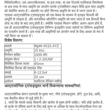
मिलिवोलमीटर, एक आस्टसीलस्कप, या इस तरह, या एक नेटवर्क प्रतिबाधा विश्लेषक
या इस तरह से मापा आवृत्ति का उपयोग करके ट्रांसमिशन लाइन विधि द्वारा मापा आवृत्ति
को संदर्भित करता है।
आमतौर पर छोटे सिग्नल आवृत्ति के रूप में जाना जाता है।
ग्राहक अल्ट्रासोनिक ट्रांसड्यूसर को एक केबल के माध्यम से ड्राइव बिजली की
आपूर्ति से जोड़ता है, और वास्तविक ऑपरेटिंग आवृत्ति को मापा जाता है जब बिजली बिना
लोड या लोड के बाद लागू होती है।
क्योंकि ग्राहक मिलान सर्किट अलग-अलग होते हैं,
एक ही अल्ट्रासोनिक ट्रांसड्यूसर विभिन्न ड्राइविंग पावर स्रोतों पर विभिन्न आवृत्तियों
का प्रदर्शन करते हैं।
इस तरह की आवृत्तियों का उपयोग चर्चा के लिए आधार के रूप में
नहीं किया जा सकता है।
विशेष विवरण:
आदर्श
क्यूआर-4515-4YZ
आवृत्ति
15 khz
निर्गमन शक्ति
1500 वॉट
संयुक्त बोल्ट
1 / 2-20UNF
सिरेमिक डिस्क व्यास
45mm
सिरेमिक डिस्क की मात्रा
4 पीस
समाई
8-12.5nf
आयाम
10 um
आवेदन
प्लास्टिक वेल्डिंग मशीन
अल्ट्रासोनिक ट्रांसड्यूसर भागों विधानसभा सावधानियां:
अल्ट्रासोनिक कंपन प्रणाली के मुख्य भाग, जैसे ट्रांसड्यूसर, हॉर्न, टूल हेड, आदि,
एक केंद्रीय बोल्ट से जुड़े होते हैं।
1. जांचें कि संपर्क सतह चिकनी और खरोंच से मुक्त होनी चाहिए।
यदि कोई खरोंच है,
तो हल्के से पॉलिश करने के लिए कई शून्य या अधिक के साथ मेटलोग्राफिक पेपर का