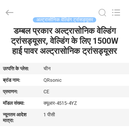
Hangzhou
Qianrong
Automation
Equipment
Co.,Ltd.
अल्ट्रासोनिक वेल्डिंग ट्रांसड्यूसर
All
Rights
Reserved.
डम्बल प्रकार अल्ट्रासोनिक वेल्डिंग
घर
ट्रांसड्यूसर, वेल्डिंग के लिए 1500W
उत्पादों
हाई पावर अल्ट्रासोनिक ट्रांसड्यूसर
हमारे
उत्पत्ति के प्लेस:
चीन
बारे
ब्रांड नाम:
QRsonic
में
प्रमाणन:
CE
मॉडल संख्या:
क्यूआर-4515-4YZ
कारखाने
न्यूनतम आदेश
1 पीसी
का
मात्रा:
दौरा