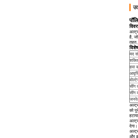
उत
पॉल
विवर
अल्ट्
है, ज
तहत, 
विशे
मद सं
शक्ति
हवा 
आवृत्त
वोल्ट
सींग
सींग
जनरे
अल्ट्
को पूर
हटाय
अल्ट्
देगा।
अल्ट्
और इस