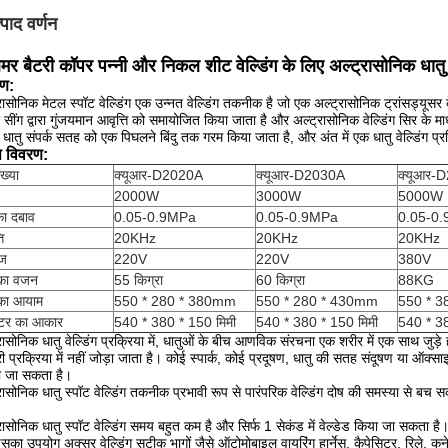
्पाद वर्णन
िमर बैटरी कॉपर पन्नी और निकल शीट वेल्डिंग के लिए अल्ट्रासोनिक धा
ण:
रासोनिक मेटल स्पॉट वेल्डिंग एक उन्नत वेल्डिंग तकनीक है जो एक अल्ट्रासोनिक ट्रांसड्यूसर क
ो सींग द्वारा गुंजयमान आवृत्ति को समायोजित किया जाता है और अल्ट्रासोनिक वेल्डिंग सिर के मा
धातु संपर्क सतह को एक पिघलने बिंदु तक गरम किया जाता है, और अंत में एक धातु वेल्डिंग प्र
ष विवरण:
ख्या
क्यूआर-D2020A
क्यूआर-D2030A
क्यूआर-
2000W
3000W
5000W
का दबाव
0.05-0.9MPa
0.05-0.9MPa
0.05-0
ि
20KHz
20KHz
20KHz
ेज
220V
220V
380V
 का वजन
55 किग्रा
60 किग्रा
88KG
 का आयाम
550 * 280 * 380mm
550 * 280 * 430mm
550 * 
टर का आकार
540 * 380 * 150 मिमी
540 * 380 * 150 मिमी
540 * 38
रासोनिक धातु वेल्डिंग प्रक्रिया में, धातुओं के बीच आणविक संरचना एक शरीर में एक साथ जुड़े हो
ी प्रक्रिया में नहीं जोड़ा जाता है।
कोई स्पार्क, कोई प्रदूषण, धातु की सतह संदूषण या ऑक्सा
ा जा सकता है।
रासोनिक धातु स्पॉट वेल्डिंग तकनीक प्रभावी रूप से पारंपरिक वेल्डिंग दोष की समस्या से बच 
रासोनिक धातु स्पॉट वेल्डिंग समय बहुत कम है और सिर्फ 1 सेकंड में वेल्डेड किया जा सकता है
का उपयोग अक्सर वेल्डिंग सटीक भागों जैसे ऑटोमोबाइल वायरिंग हार्नेस, कैपेसिटर, रिले, कन