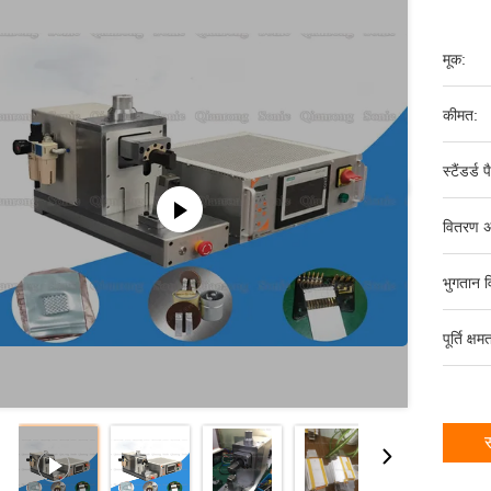
मूक:
कीमत:
स्टैंडर्ड 
वितरण अ
भुगतान व
पूर्ति क्षम
स