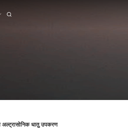
िंग अल्ट्रासोनिक धातु उपकरण