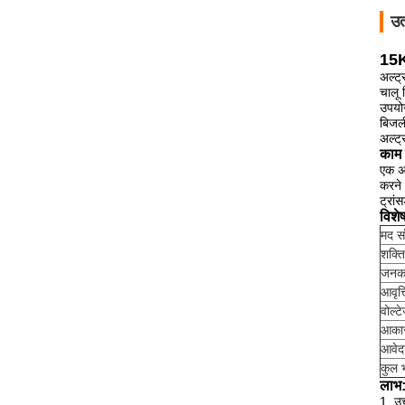
उत
15
अल्ट्
चालू 
उपयोग
बिजली
अल्ट्
काम स
एक अल
करने
ट्रां
विशे
मद सं
शक्ति
जन
आवृत्त
वोल्ट
आका
आवे
कुल 
लाभ
1. उच