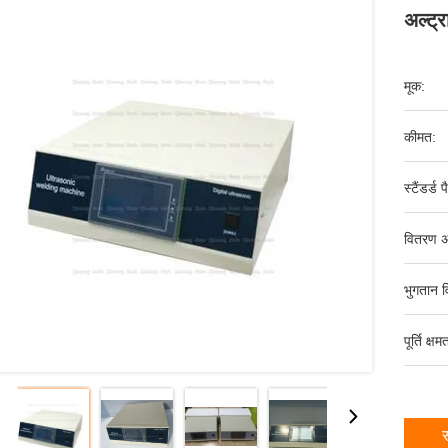
अल्ट्
मूक:
कीमत:
स्टैंडर्ड 
वितरण अ
भुगतान व
पूर्ति क्षम
स