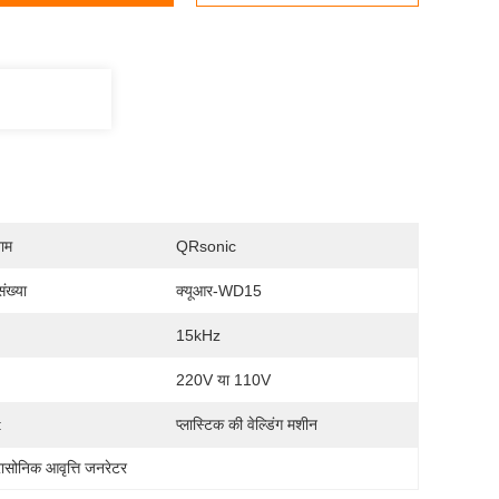
नाम
QRsonic
ंख्या
क्यूआर-WD15
15kHz
220V या 110V
:
प्लास्टिक की वेल्डिंग मशीन
रासोनिक आवृत्ति जनरेटर