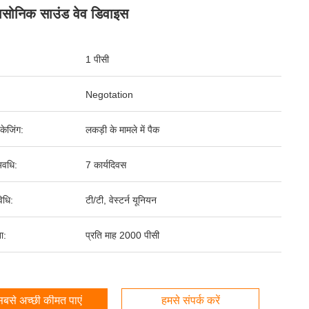
रासोनिक साउंड वेव डिवाइस
1 पीसी
Negotation
पैकेजिंग:
लकड़ी के मामले में पैक
वधि:
7 कार्यदिवस
िधि:
टी/टी, वेस्टर्न यूनियन
ता:
प्रति माह 2000 पीसी
बसे अच्छी कीमत पाएं
हमसे संपर्क करें