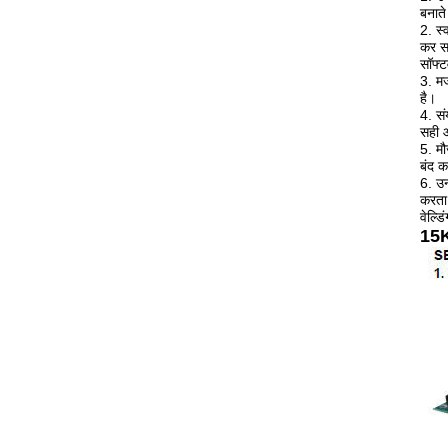
बनाते
2. स्
कर सक
सॉफ्ट
3. मज
है।
4. सं
सही आ
5. मौ
बंद 
6. उन
करता 
वेल्ड
15