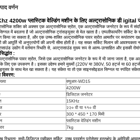
्पाद वर्णन
Khz
4200w
प्लास्टिक वेल्डिंग मशीन के लिए
अल्ट्रासोनिक
डी
igital
ज
रासोनिक शक्ति को अक्सर एक अल्ट्रासोनिक स्रोत, एक अल्ट्रासोनिक जनरेटर के रूप में संदर
सिग्नल में बदलना है जो अल्ट्रासोनिक ट्रांसड्यूसर से मेल खाता है।
एम्पलीफायरिंग सर्किट के
 किया जा सकता है, और एक उच्च-शक्ति अल्ट्रासोनिक पावर स्रोत आमतौर पर रूपांतरण दक्षता 
 की आपूर्ति भी अनुप्रयोगों की अपनी सीमा होती है।
यह सख्त सर्किट मिलान की आवश्यकता नहीं
रासाउंड उद्योग में वर्तमान स्थिति से, अल्ट्रासाउंड मुख्य रूप से आत्म-उत्साहित और इसकी रोमा
िद्धांत
:
्ट्रासोनिक पावर स्रोत, जिसे एक अल्ट्रासोनिक जनरेटर के रूप में भी जाना जाता है, एक अल्
 के लिए एक उपकरण है।
इसका उद्देश्य हमारे मुख्यों (220V या 380V, 50 हर्ट्ज या 60 हर्ट्
सड्यूसर के साथ मेल खा सकता है।
यह संकेत या तो एक साइनसोइडल सिग्नल या स्पंदित संके
ष विवरण:
ख्या
क्यूआर-WD15
4200W
क
डिजिटल जनरेटर
ि
15KHz
ेज
२२० वी या ११० वी
र
300 * 450 * 170 मिमी
दन
प्लास्टिक वेल्डिंग मशीन
भार
7kg
:
्च स्थिरता: सभी-डिजिटल एकीकृत सर्किट, उच्च प्रदर्शन प्रोसेसर हस्तक्षेप के अमेरिकी आय